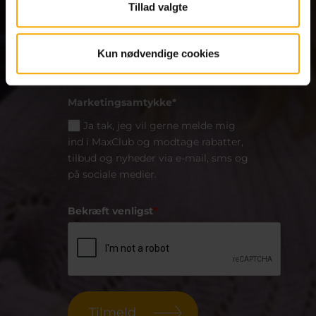
Tillad valgte
Primær Center
*
Kun nødvendige cookies
Marketingsamtykke*
Ja tak, jeg vil gerne melde mig
ind i MaxClub og modtage rabatter,
tilbud og nyheder via e-mail, sms og
på sociale medier.
Bekræft venligst
*
Tilmeld