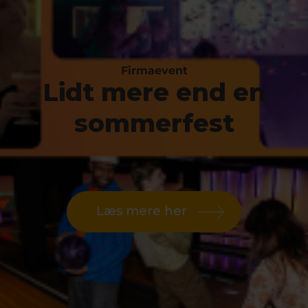
Firmaevent
Lidt mere end en
sommerfest
Læs mere her