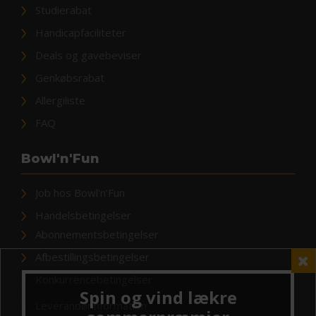
Studierabat
Handicapfaciliteter
Deals og gavebeviser
Genkøbsrabat
Allergiliste
FAQ
Bowl'n'Fun
Job hos Bowl’n’Fun
Handelsbetingelser
Abonnementsbetingelser
Afbestillingsbetingelser
Konkurrencebetingelser
Leverandørinformation