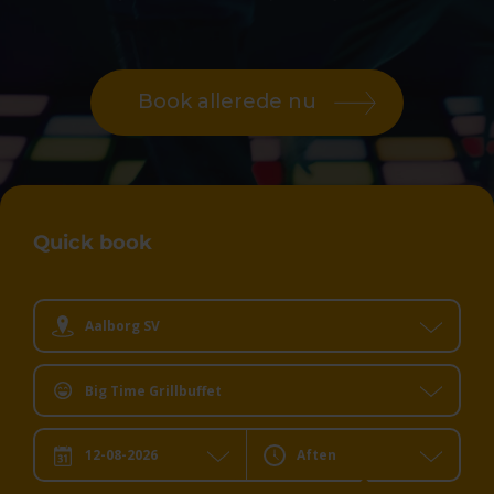
Book allerede nu
Quick book
Aalborg SV
Big Time Grillbuffet
Aften
Dato:
Dit valg: