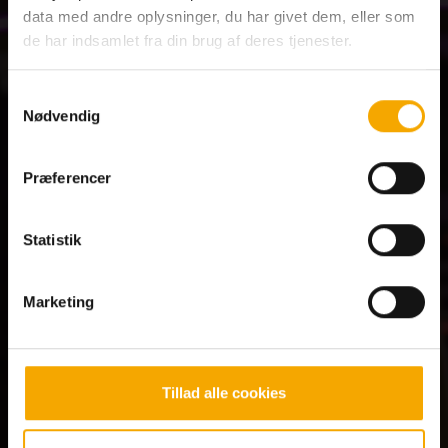
data med andre oplysninger, du har givet dem, eller som
Mere sjov i
Max
Club
de har indsamlet fra din brug af deres tjenester.
Som medlem får du altid max fordele og
Samtykkevalg
står forrest i køen
Nødvendig
Spis gratis på din fødselsdag
Præferencer
25% genkøbsrabat på Big Time Grillbuffet
Tilbud på buffeter og bowling
Statistik
Særlige medlemstilbud
Marketing
Tillad alle cookies