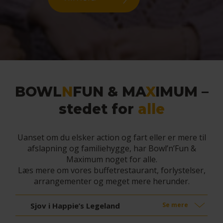
BOWL
N
FUN & MA
X
IMUM –
stedet for
alle
Uanset om du elsker action og fart eller er mere til
afslapning og familiehygge, har Bowl’n’Fun &
Maximum noget for alle.
Læs mere om vores buffetrestaurant, forlystelser,
arrangementer og meget mere herunder.
Sjov i Happie’s Legeland
Se mere