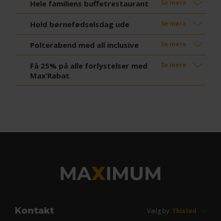
Hele familiens buffetrestaurant
Se mere
Hold børnefødselsdag ude
Se mere
Polterabend med all inclusive
Se mere
Få 25% på alle forlystelser med
Se mere
Max’Rabat
MA
X
IMUM
Kontakt
Vælg by: