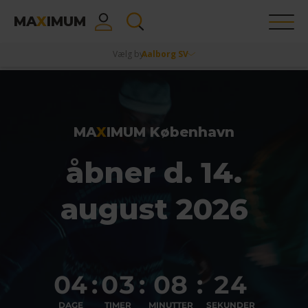
MA
X
IMUM
Vælg by:
Aalborg SV
MA
X
IMUM København
åbner d. 14.
august 2026
04
:
03
:
08
:
24
DAGE
TIMER
MINUTTER
SEKUNDER