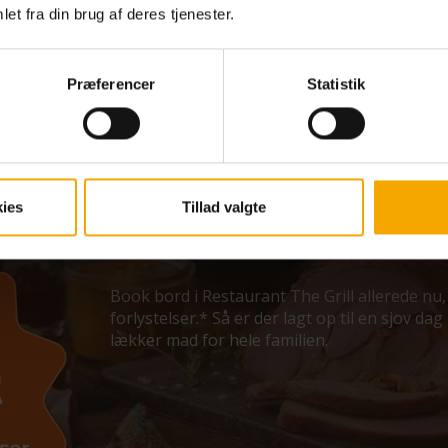
et fra din brug af deres tjenester.
1
3
4
5
6
2
Præferencer
Statistik
Tid til
lækker ma
ies
Tillad valgte
ventetid
Book bord i Restaurant The Grill allerede nu,
forlystelser.* Så er der lagt op til en sjov d
lækker mad for hele familien.