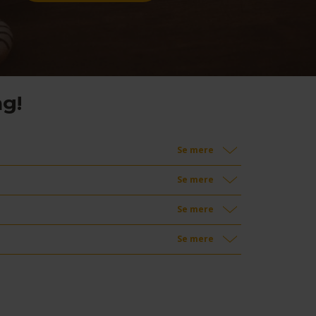
ng!
Se mere
Se mere
Se mere
Se mere