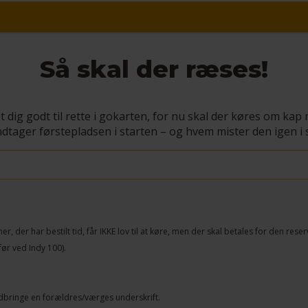
Så skal der ræses!
dig godt til rette i gokarten, for nu skal der køres om kap
dtager førstepladsen i starten – og hvem mister den igen i 
, der har bestilt tid, får IKKE lov til at køre, men der skal betales for den reser
ør ved Indy 100).
edbringe en forældres/værges underskrift.