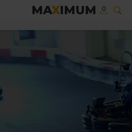
MA
X
IMUM