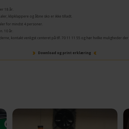
er 18 år.
er, klipklappere og åbne sko er ikke tilladt.
aler for mindst 4 personer.
. 10 år.
rne, kontakt venligst centeret på tlf. 70 11 11 55 og hør hvilke muligheder der
Download og print erklæring