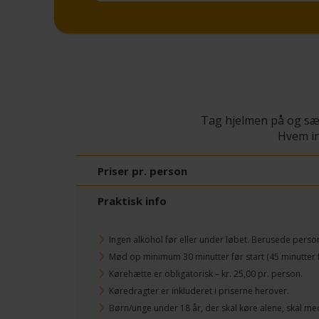
Tag hjelmen på og sæt 
Hvem in
Priser pr. person
Praktisk info
Ingen alkohol før eller under løbet. Berusede personer
Mød op minimum 30 minutter før start (45 minutter f
Kørehætte er obligatorisk – kr.
25,00
pr. person.
Køredragter er inkluderet i priserne herover.
Børn/unge under 18 år, der skal køre alene, skal m