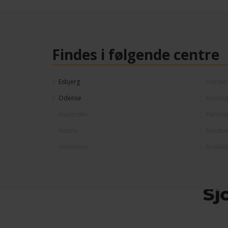
Findes i følgende centre
Esbjerg
Horsen
Odense
Kolding
Haderslev
Københ
Hobro
Næstv
Holstebro
Roskild
Sj