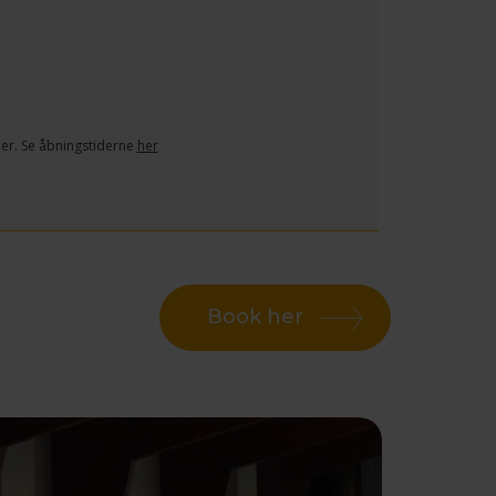
 er. Se åbningstiderne
her
Book her