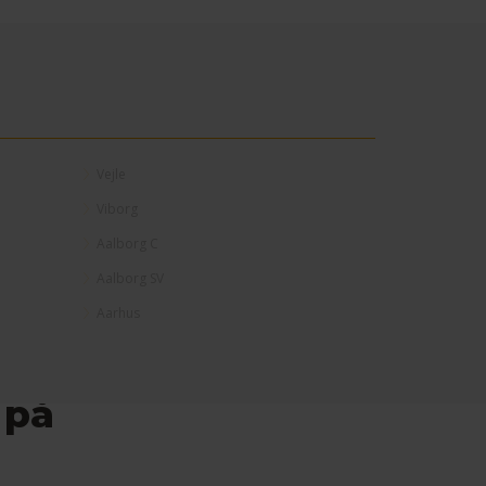
Vejle
Viborg
Aalborg C
Aalborg SV
Aarhus
 på