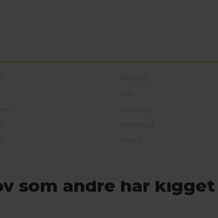
s
Silkeborg
Skive
avn
Svendborg
ed
Sønderborg
e
Thisted
ov som andre har kigget