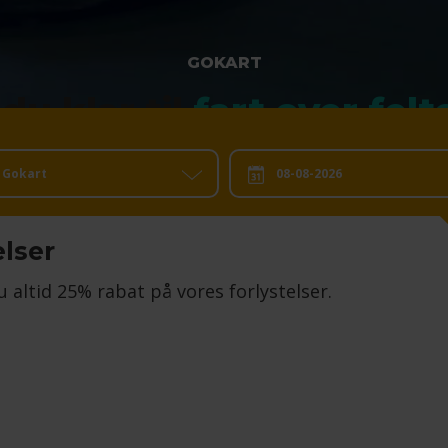
GOKART
 du klar til
fart over felt
Gokart
Dato:
elser
u altid 25% rabat på vores forlystelser.