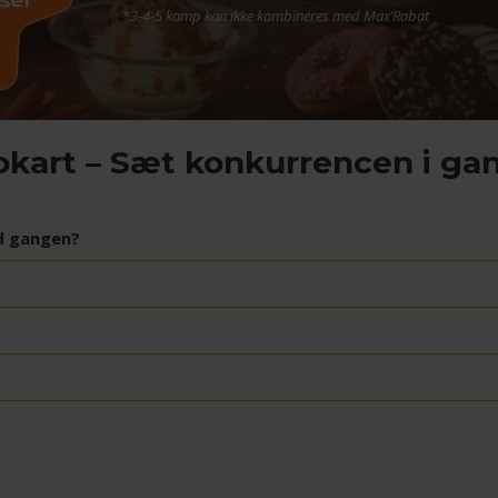
*
3-4-5 kamp kan ikke kombineres med Max’Rabat
kart – Sæt konkurrencen i ga
d gangen?