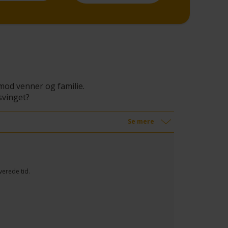
 mod venner og familie.
svinget?
Se mere
verede tid.