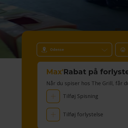
Er
Odense
Max'
Rabat på forlyst
Når du spiser hos The Grill, får d
Tilføj Spisning
Tilføj forlystelse