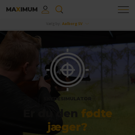
MA
X
IMUM
Vælg by:
Aalborg SV
SKYDESIMULATOR
Er du den
fødte
jæger?