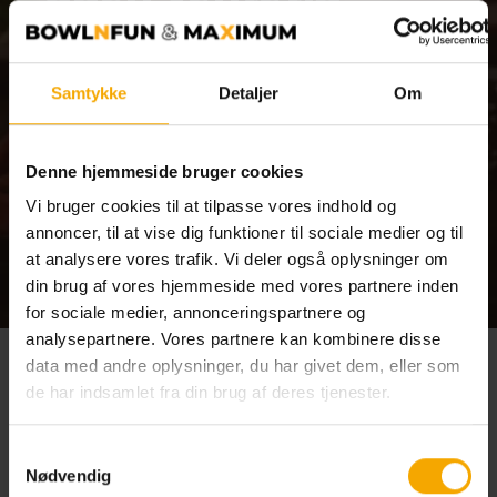
Book bord i Restaurant The Grill allerede nu, og
få 25 % rabat på alle forlystelser.* Så er der lagt
Samtykke
Detaljer
Om
op til en sjov dag med gode oplevelser og lækker
mad for hele familien.
Denne hjemmeside bruger cookies
Vi bruger cookies til at tilpasse vores indhold og
Book her
annoncer, til at vise dig funktioner til sociale medier og til
at analysere vores trafik. Vi deler også oplysninger om
*
3-4-5 kamp kan ikke kombineres med Max’Rabat
din brug af vores hjemmeside med vores partnere inden
for sociale medier, annonceringspartnere og
analysepartnere. Vores partnere kan kombinere disse
Skydesimulator – En vild
data med andre oplysninger, du har givet dem, eller som
de har indsamlet fra din brug af deres tjenester.
oplevelse
Samtykkevalg
Nødvendig
Udfordre dine nærmeste i
Se mere