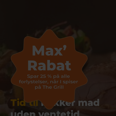
Tid til
lækker mad
uden ventetid