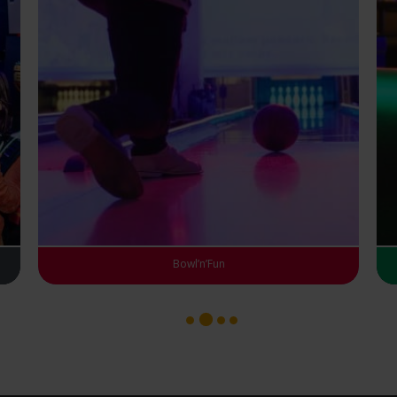
Bowl’n’Fun
1
3
4
2