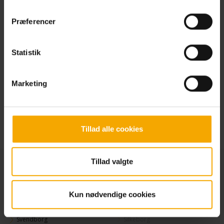
Skydesimulator
Præferencer
Spis på Restaurant The Grill og
Se mere
spar penge
Statistik
Book skydesimulatoren til dit
Se mere
næste arrangement
Marketing
Tillad alle cookies
Tillad valgte
Findes i følgende centre
Næstved
København
Kun nødvendige cookies
Odense
Roskilde
Svendborg
Silkeborg