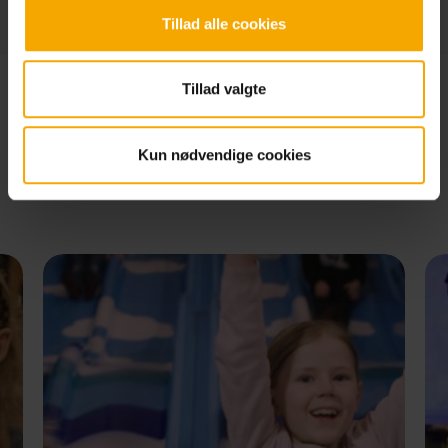
Tillad alle cookies
Tillad valgte
Sjove forlystelser sammen
i Thisted
Kun nødvendige cookies