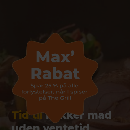
Tid til
lækker mad
uden ventetid