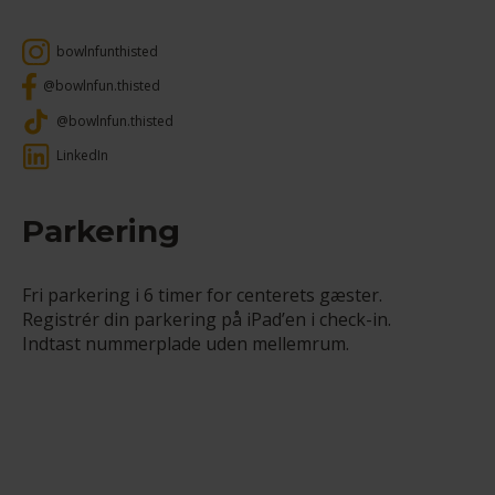
bowlnfunthisted
@bowlnfun.thisted
@bowlnfun.thisted
LinkedIn
Parkering
Fri parkering i 6 timer for centerets gæster.
Registrér din parkering på iPad’en i check-in.
Indtast nummerplade uden mellemrum.