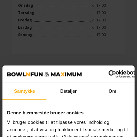
Onsdag
kl. 17.00
Torsdag
kl. 17.00
Fredag
kl. 17.00
Lørdag
kl. 17.00
Søndag
kl. 17.00
Åbningstider
Samtykke
Detaljer
Om
Denne hjemmeside bruger cookies
Centeret
Mandag
Lukket
Vi bruger cookies til at tilpasse vores indhold og
Tirsdag
kl. 14.00
annoncer, til at vise dig funktioner til sociale medier og til
Onsdag
kl. 14.00
at analysere vores trafik. Vi deler også oplysninger om