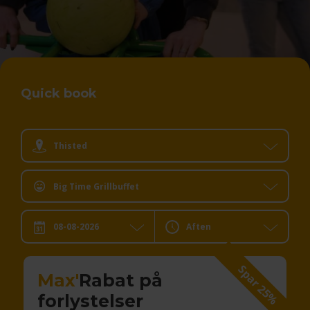
Quick book
Thisted
Big Time Grillbuffet
Aften
Dato:
Dit valg:
Spar 25%
Max'
Rabat på
forlystelser