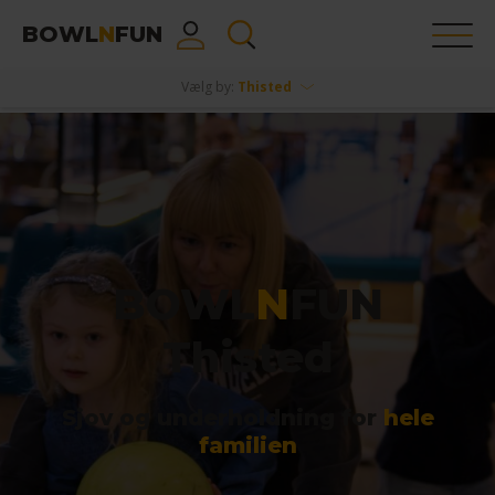
BOWL
N
FUN
Vælg by:
Thisted
BOWL
N
FUN
Thisted
Sjov og underholdning for
hele
familien