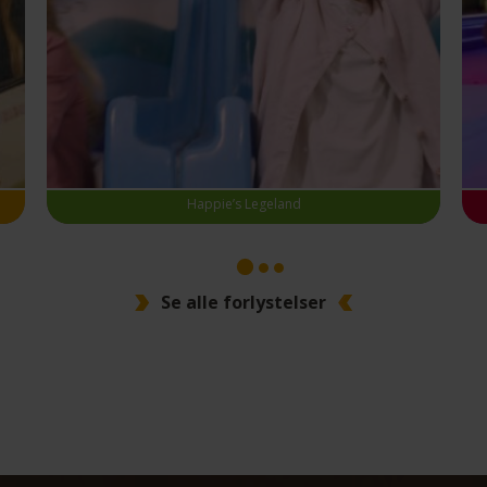
Happie’s Legeland
2
3
1
Se alle forlystelser