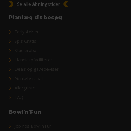
Se alle åbningstider
Planlæg dit besøg
Forlystelser
Spis Gratis
Studierabat
Handicapfaciliteter
Deals og gavebeviser
Genkøbsrabat
Allergiliste
FAQ
Bowl'n'Fun
Job hos Bowl’n’Fun