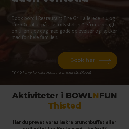
Book bord i Restaurant The Grill allerede nu, og
få 25 % rabat på alle forlystelser.* Så er der lagt
op til en sjov dag med gode oplevelser og lækker
mad for hele familien.
Book her
*
3-4-5 kamp kan ikke kombineres med Max’Rabat
Aktiviteter i BOWL
N
FUN
Thisted
Har du prøvet vores lækre brunchbuffet eller
grillbuffet hos Restaurant The Grill?