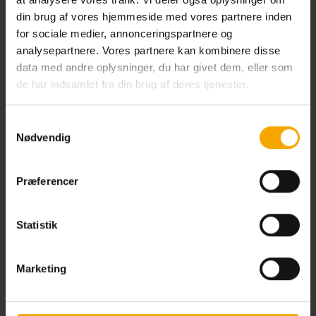
Torsdag
kl. 12.00
din brug af vores hjemmeside med vores partnere inden
Fredag
kl. 14.00
for sociale medier, annonceringspartnere og
Lørdag
kl. 12.00
analysepartnere. Vores partnere kan kombinere disse
Søndag
kl. 10.00
data med andre oplysninger, du har givet dem, eller som
de har indsamlet fra din brug af deres tjenester.
Samtykkevalg
Nødvendig
Restaurant The Grill
Mandag
Lukket
Præferencer
Tirsdag
kl. 17.00
Onsdag
kl. 17.00
Torsdag
kl. 17.00
Statistik
Fredag
kl. 17.00
Lørdag
kl. 17.00
Marketing
Søndag
kl. 10.00-14.00 // kl. 17.00