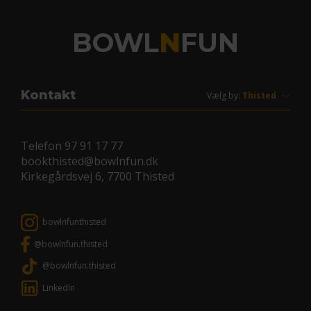
BOWL
N
FUN
Kontakt
Vælg by:
Telefon
97 91 17 77
bookthisted@bowlnfun.dk
Kirkegårdsvej 6, 7700 Thisted
bowlnfunthisted
@bowlnfun.thisted
@bowlnfun.thisted
LinkedIn