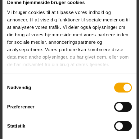
Denne hjemmeside bruger cookies
Escape Room – for de modige
Vi bruger cookies til at tilpasse vores indhold og
Findes i:
Haderslev, Kolding, Næstved, Odense, Skive,
annoncer, til at vise dig funktioner til sociale medier og til
Svendborg, Sønderborg, Vejle, Viborg, Aalborg
at analysere vores trafik. Vi deler også oplysninger om
din brug af vores hjemmeside med vores partnere inden
Læs mere her
Se mere
for sociale medier, annonceringspartnere og
analysepartnere. Vores partnere kan kombinere disse
data med andre oplysninger, du har givet dem, eller som
Læs mere
de har indsamlet fra din brug af deres tjenester.
Samtykkevalg
Nødvendig
Præferencer
Statistik