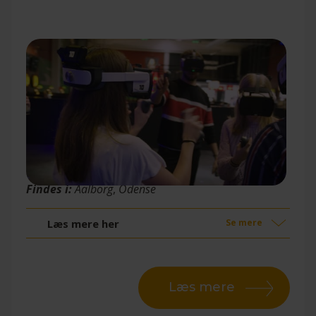
Virtual Reality
Findes i:
Aalborg
,
Odense
Læs mere her
Se mere
Læs mere