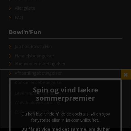
Allergiliste
FAQ
Bowl'n'Fun
Job hos Bowl’n’Fun
Handelsbetingelser
Abonnementsbetingelser
Afbestillingsbetingelser
Konkurrencebetingelser
Leverandørinformation
Whistleblower-ordning
ESG-rapport 2024-2025