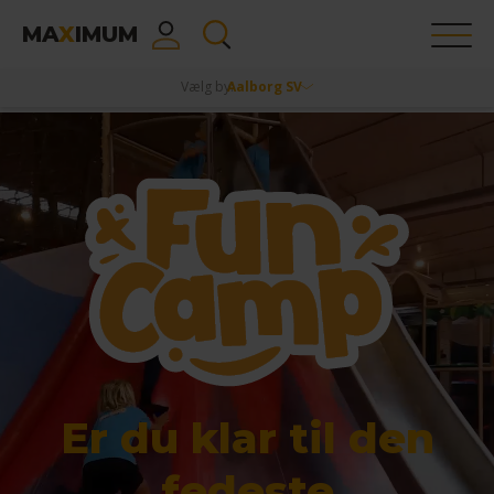
MA
X
IMUM
Vælg by:
Aalborg SV
Er du klar til
den
fedeste