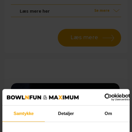
Læs mere her
Se mere
Læs mere
Samtykke
Detaljer
Om