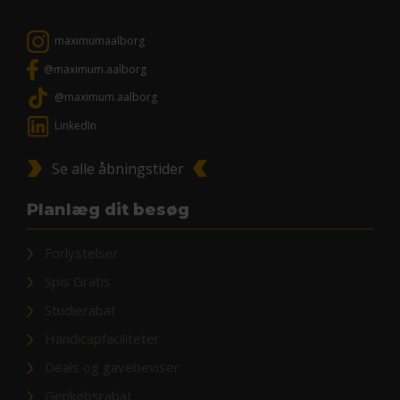
maximumaalborg
@maximum.aalborg
@maximum.aalborg
LinkedIn
Se alle åbningstider
Planlæg dit besøg
Forlystelser
Spis Gratis
Studierabat
Handicapfaciliteter
Deals og gavebeviser
Genkøbsrabat