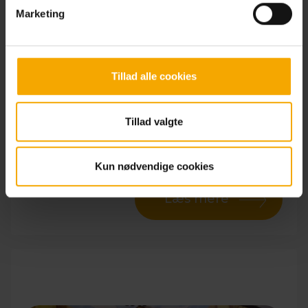
Marketing
Laserskydning
Tillad alle cookies
Findes i:
Haderslev, Kolding, Næstved, Odense,
Silkeborg, Svendborg, Sønderborg, Viborg, Aalborg
Tillad valgte
Læs mere her
Se mere
Kun nødvendige cookies
Læs mere