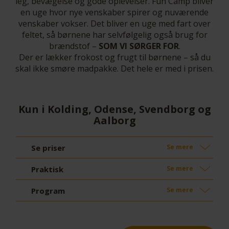
leg, bevægelse og gode oplevelser. Fun Camp bliver
en uge hvor nye venskaber spirer og nuværende
venskaber vokser. Det bliver en uge med fart over
feltet, så børnene har selvfølgelig også brug for
brændstof –
SOM VI SØRGER FOR
.
Der er lækker frokost og frugt til børnene – så du
skal ikke smøre madpakke. Det hele er med i prisen.
Kun i Kolding, Odense, Svendborg og
Aalborg
Se priser
Se mere
Praktisk
Se mere
Program
Se mere