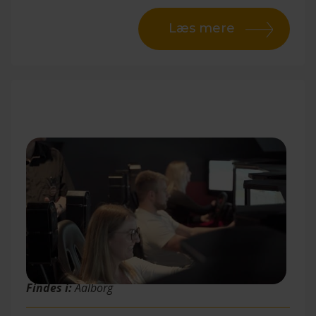
Læs mere
RaceRoom
Findes i:
Aalborg