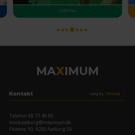
Golf’n’Fun
1
2
3
5
6
7
4
MA
X
IMUM
Kontakt
Vælg by:
Telefon
88 77 49 00
bookaalborg@maximum.dk
Fiskene 10, 9200 Aalborg SV