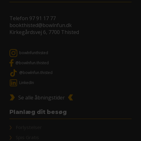
Telefon
97 91 17 77
bookthisted@bowlnfun.dk
Kirkegårdsvej 6, 7700 Thisted
bowlnfunthisted
@bowlnfun.thisted
@bowlnfun.thisted
LinkedIn
Se alle åbningstider
Planlæg dit besøg
Forlystelser
Spis Gratis