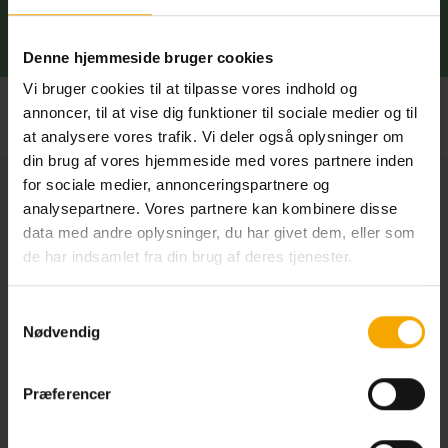
imellem.
Denne hjemmeside bruger cookies
Vi bruger cookies til at tilpasse vores indhold og
annoncer, til at vise dig funktioner til sociale medier og til
at analysere vores trafik. Vi deler også oplysninger om
din brug af vores hjemmeside med vores partnere inden
for sociale medier, annonceringspartnere og
Findes i følgende centre
analysepartnere. Vores partnere kan kombinere disse
data med andre oplysninger, du har givet dem, eller som
Esbjerg
Haderslev
de har indsamlet fra din brug af deres tjenester.
Kolding
Hobro
København
Holstebro
Samtykkevalg
Næstved
Horsens
Nødvendig
Odense
Roskilde
Præferencer
Svendborg
Silkeborg
Sønderborg
Skive