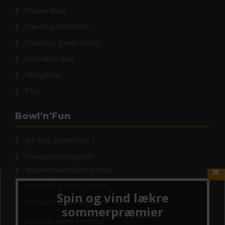
Studierabat
Handicapfaciliteter
Deals og gavebeviser
Genkøbsrabat
Allergiliste
FAQ
Bowl'n'Fun
Job hos Bowl’n’Fun
Handelsbetingelser
Abonnementsbetingelser
Afbestillingsbetingelser
Konkurrencebetingelser
Leverandørinformation