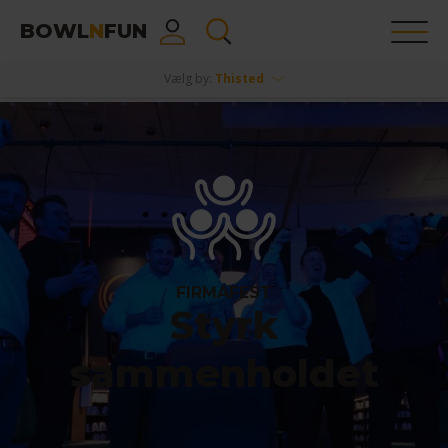
BOWL
N
FUN
Vælg by:
Thisted
FIRMAFEST
Styrk
sammenholdet