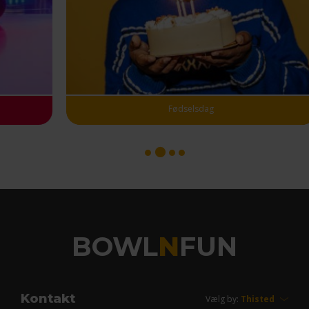
Fødselsdag
1
3
4
2
BOWL
N
FUN
Kontakt
Vælg by: