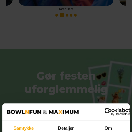
Laser Hero
1
3
4
5
2
Gør festen
uforglemmelig
Prøv vores Photo Booth, som er fyldt med sjove
filtre – perfekt til at forlænge minderne, så de
varer længere end festen selv. Uanset om det er
Samtykke
Detaljer
Om
en fødselsdag, firmafest eller noget midt