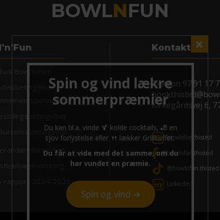
BOWL
N
FUN
'n'Fun
Kontakt
 hos Bowl’n’Fun
Telefon
97 91 17 
delsbetingelser
bookthisted@bowl
nnementsbetingelser
Kirkegårdsvej 6, 7
estillingsbetingelser
kurrencebetingelser
bowlnfunthisted
erandørinformation
@bowlnfun.thisted
stleblower-ordning
@bowlnfun.thisted
-rapport 2024-2025
LinkedIn