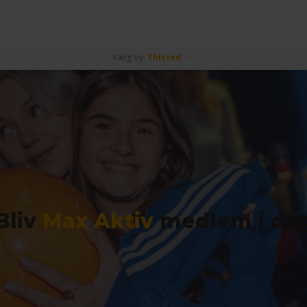
Vælg by:
Thisted
Bliv
Max Aktiv
medlem i da