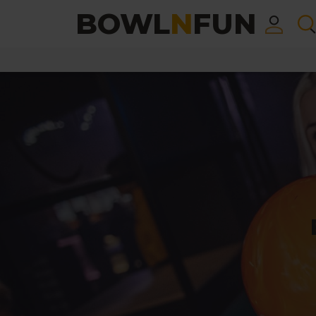
BOWL
N
FUN