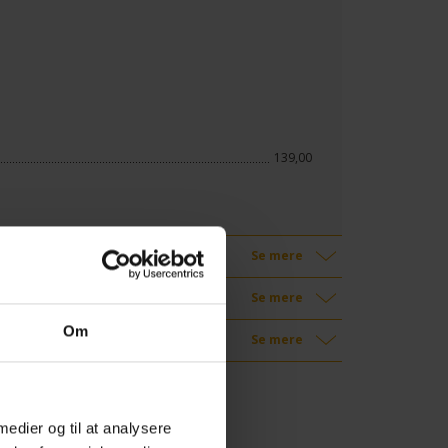
139,00
Se mere
Se mere
Om
Se mere
 medier og til at analysere