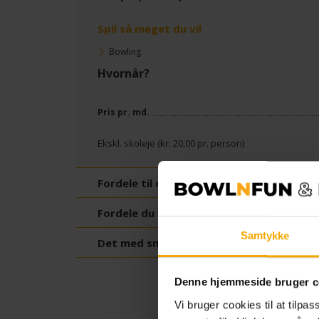
Spil så meget du vil
Bowling
Hvornår?
Pris pr. md.
Ekskl. skoleje (kr.
20,00
pr. person)
Fordele til dig
Fordele du kan dele med venner og famili
Samtykke
Det med småt
Denne hjemmeside bruger c
Vi bruger cookies til at tilpas