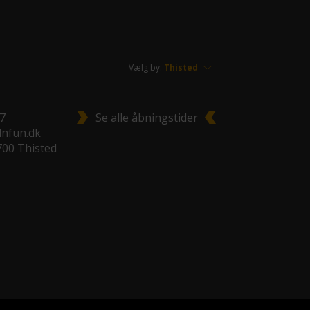
Vælg by:
77
Se alle åbningstider
nfun.dk
700 Thisted