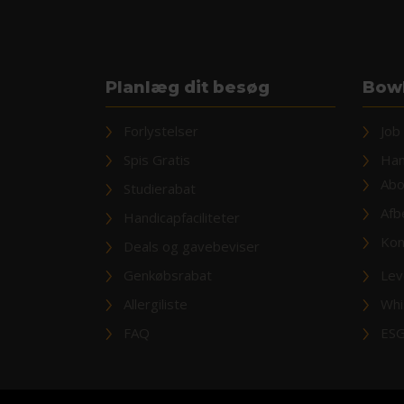
Planlæg dit besøg
Bowl
Forlystelser
Job
Spis Gratis
Han
Abo
Studierabat
Afb
Handicapfaciliteter
Kon
Deals og gavebeviser
Genkøbsrabat
Lev
Allergiliste
Whi
FAQ
ESG