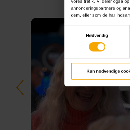
vores trafik. Vi deler også 
annonceringspartnere og anal
dem, eller som de har indsaml
Samtykkevalg
Nødvendig
Kun nødvendige cook