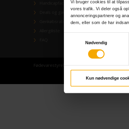
Afb
Vi bruger cookies til at tilpas
Handicapfaciliteter
vores trafik. Vi deler også 
Kon
Deals og gavebeviser
annonceringspartnere og anal
Genkøbsrabat
Lev
dem, eller som de har indsaml
Allergiliste
Whi
Samtykkevalg
FAQ
ESG
Nødvendig
Fødevarestyrelsens smiley-rapporter
Cookie
Kun nødvendige cook