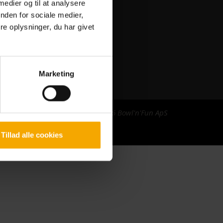
 medier og til at analysere
nden for sociale medier,
e oplysninger, du har givet
g
Marketing
Copyright © 2026 Bowl'n'Fun ApS
Tillad alle cookies