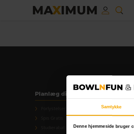
MA
X
IMUM
Planlæg dit besøg
Bowl
Samtykke
Forlystelser
Job
Spis Gratis
Han
Abo
Denne hjemmeside bruger c
Studierabat