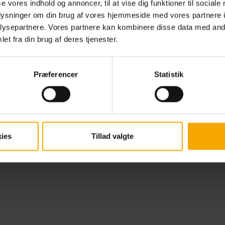
estillingsbetingelser
se vores indhold og annoncer, til at vise dig funktioner til sociale
oplysninger om din brug af vores hjemmeside med vores partnere i
kurrencebetingelser
maximumaalborg
ysepartnere. Vores partnere kan kombinere disse data med andr
erandørinformation
et fra din brug af deres tjenester.
@maximum.aalborg
stleblower-ordning
@maximum.aalbor
-rapport 2024-2025
LinkedIn
Præferencer
Statistik
Privatlivspolitik
ies
Tillad valgte