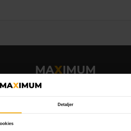
MA
X
IMUM
'n'Fun
Kontakt
Detaljer
 hos Bowl’n’Fun
Telefon
88 77 49 
delsbetingelser
bookaalborg@ma
nnementsbetingelser
ookies
Fiskene 10, 9200 