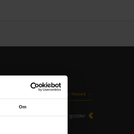
Vælg by:
Om
00
Se alle åbningstider
ximum.dk
Aalborg SV