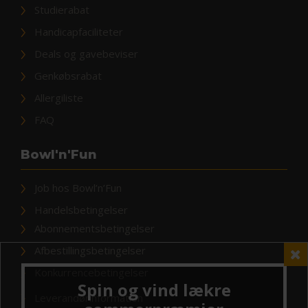
Studierabat
Handicapfaciliteter
Deals og gavebeviser
Genkøbsrabat
Allergiliste
FAQ
Bowl'n'Fun
Job hos Bowl’n’Fun
Handelsbetingelser
Abonnementsbetingelser
Afbestillingsbetingelser
Konkurrencebetingelser
Leverandørinformation