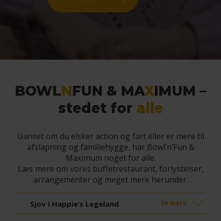
BOWL
N
FUN & MA
X
IMUM –
stedet for
alle
Uanset om du elsker action og fart eller er mere til
afslapning og familiehygge, har Bowl’n’Fun &
Maximum noget for alle.
Læs mere om vores buffetrestaurant, forlystelser,
arrangementer og meget mere herunder.
Sjov i Happie’s Legeland
Se mere