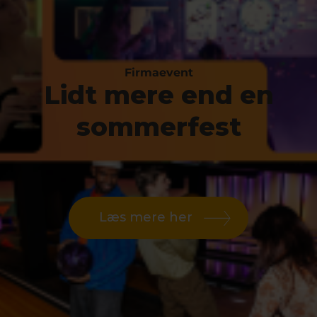
Firmaevent
Lidt mere end en
sommerfest
Læs mere her