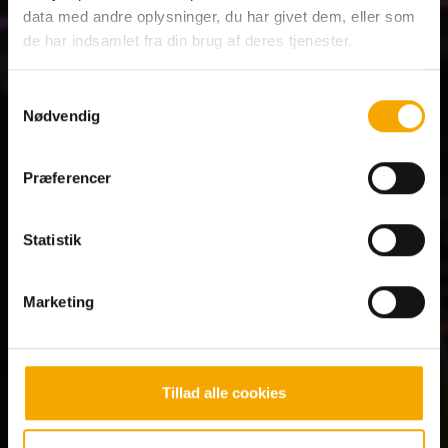
data med andre oplysninger, du har givet dem, eller som
Mere sjov i
Max
Club
de har indsamlet fra din brug af deres tjenester.
Som medlem får du altid max fordele og
Samtykkevalg
står forrest i køen
Nødvendig
Spis gratis på din fødselsdag
Præferencer
25% genkøbsrabat på Big Time Grillbuffet
Tilbud på buffeter og bowling
Statistik
Særlige medlemstilbud
Marketing
Tillad alle cookies