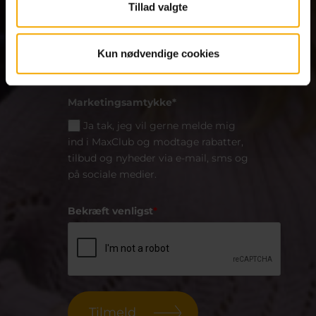
Tillad valgte
Primær Center
*
Kun nødvendige cookies
Marketingsamtykke*
Ja tak, jeg vil gerne melde mig
ind i MaxClub og modtage rabatter,
tilbud og nyheder via e-mail, sms og
på sociale medier.
Bekræft venligst
*
Tilmeld