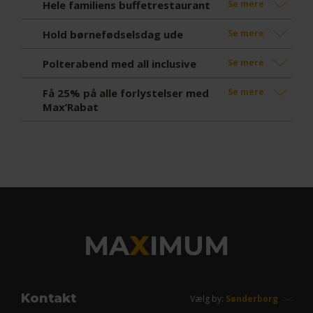
Hele familiens buffetrestaurant
Se mere
Hold børnefødselsdag ude
Se mere
Polterabend med all inclusive
Se mere
Få 25% på alle forlystelser med
Se mere
Max’Rabat
MA
X
IMUM
Kontakt
Vælg by: