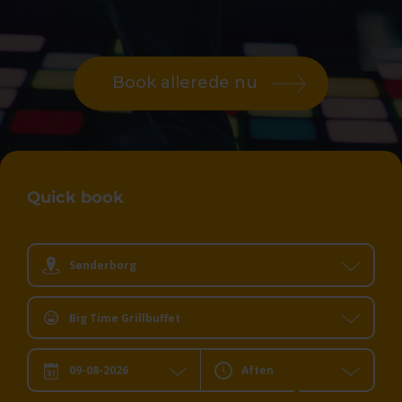
Book allerede nu
Quick book
Sønderborg
Big Time Grillbuffet
Aften
Dato:
Dit valg: