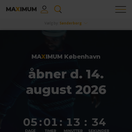
MA
X
IMUM
Vælg by:
Sønderborg
MA
X
IMUM København
åbner d. 14.
august 2026
05
:
01
:
13
:
33
DAGE
TIMER
MINUTTER
SEKUNDER