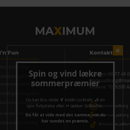
MA
X
IMUM
'n'Fun
Kontakt
 hos Bowl’n’Fun
Telefon
88 77 49 
delsbetingelser
bookaalborg@ma
nnementsbetingelser
Fiskene 10, 9200 
estillingsbetingelser
kurrencebetingelser
maximumaalborg
erandørinformation
@maximum.aalborg
stleblower-ordning
@maximum.aalbor