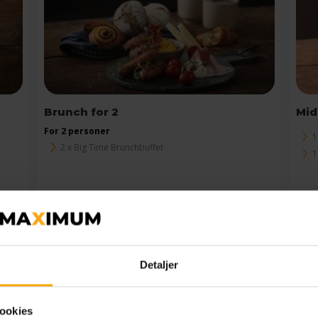
Brunch for 2
Mid
For 2 personer
1
2 x Big Time Brunchbuffet
r
1
Læs mere
0
kr.
398,00
kr.
Detaljer
ookies