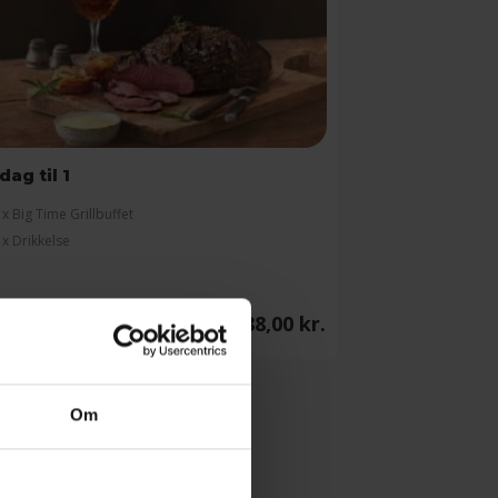
dag til 1
 x Big Time Grillbuffet
 x Drikkelse
Læs mere
Fra
288,00
kr.
Om