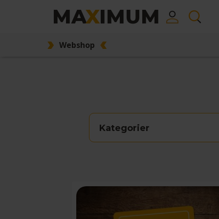
MA
X
IMUM
Webshop
Kategorier
Action
Børnevenlig
Eventyr
Familievenlig
Fest