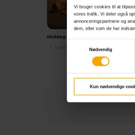
Vi bruger cookies til at tilpas
vores trafik. Vi deler også 
annonceringspartnere og anal
dem, eller som de har indsaml
Middag for 2
Samtykkevalg
2 x Big Time Grillbuffet
Nødvendig
Læs mere
Fra
458,0
Kun nødvendige cook