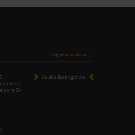
Vælg by:
00
Se alle åbningstider
ximum.dk
Aalborg SV
g