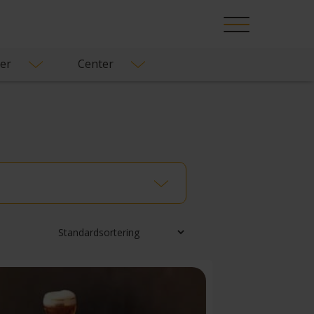
█
er
Center
Filter