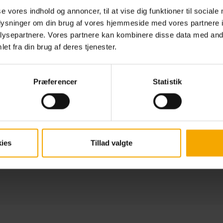
se vores indhold og annoncer, til at vise dig funktioner til sociale
oplysninger om din brug af vores hjemmeside med vores partnere i
ysepartnere. Vores partnere kan kombinere disse data med andr
et fra din brug af deres tjenester.
Middag for familien
For 2 voksne og op til 3 børn
Præferencer
Statistik
2 x Big Time Grillbuffet (voksne)
1-3 x Big Time Grillbuffet (børn u. 12 år)*
Læs mere
0
kr.
Fra
572,00
kr.
ies
Tillad valgte