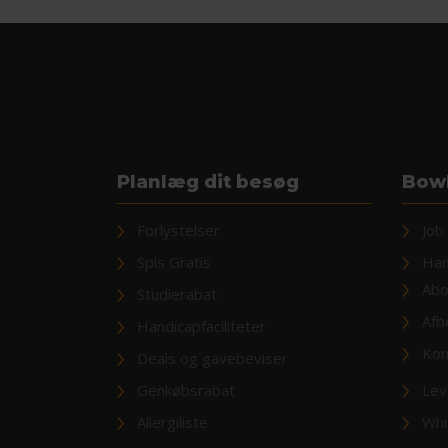
Planlæg dit besøg
Bowl
Forlystelser
Job
Spis Gratis
Han
Abo
Studierabat
Afb
Handicapfaciliteter
Kon
Deals og gavebeviser
Genkøbsrabat
Lev
Allergiliste
Whi