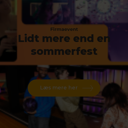
Firmaevent
Lidt mere end en
sommerfest
Læs mere her