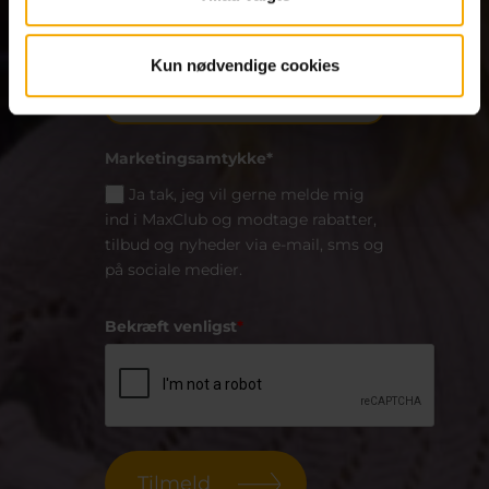
Primær Center
*
Kun nødvendige cookies
Marketingsamtykke*
Ja tak, jeg vil gerne melde mig
ind i MaxClub og modtage rabatter,
tilbud og nyheder via e-mail, sms og
på sociale medier.
Bekræft venligst
*
Tilmeld