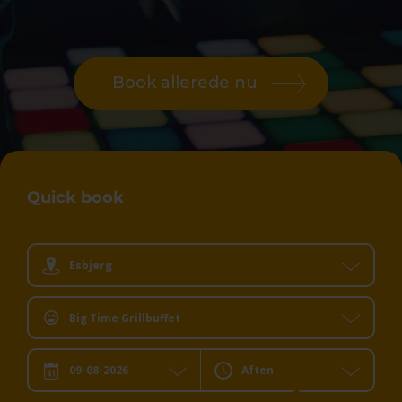
Book allerede nu
Quick book
Esbjerg
Big Time Grillbuffet
Aften
Dato:
Dit valg: