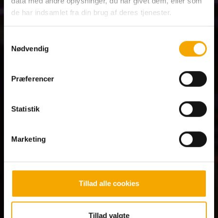
data med andre oplysninger, du har givet dem, eller som
Mere sjov i
Max
Club
de har indsamlet fra din brug af deres tjenester.
Samtykkevalg
Som medlem får du altid max fordele og
Nødvendig
står forrest i køen
Spis gratis på din fødselsdag
Præferencer
25% genkøbsrabat på Big Time Grillbuffet
Tilbud på buffeter og bowling
Statistik
Særlige medlemstilbud
Marketing
Tillad alle cookies
Tillad valgte