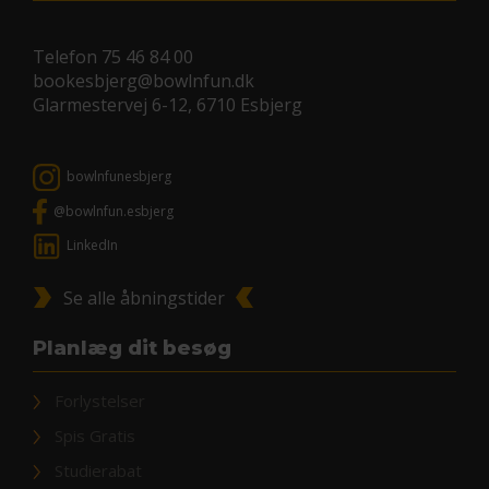
Telefon
75 46 84 00
bookesbjerg@bowlnfun.dk
Glarmestervej 6-12, 6710 Esbjerg
bowlnfunesbjerg
@bowlnfun.esbjerg
LinkedIn
Se alle åbningstider
Planlæg dit besøg
Forlystelser
Spis Gratis
Studierabat