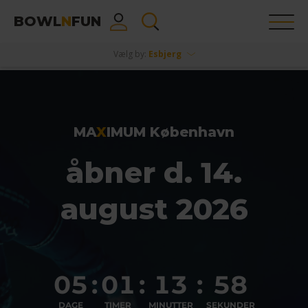
BOWL
N
FUN
Vælg by:
Esbjerg
MA
X
IMUM København
åbner d. 14.
august 2026
05
:
01
:
13
:
57
DAGE
TIMER
MINUTTER
SEKUNDER