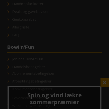
Handicapfaciliteter
Deals og gavebeviser
Genkøbsrabat
Allergiliste
FAQ
Bowl'n'Fun
Job hos Bowl’n’Fun
Handelsbetingelser
Abonnementsbetingelser
Afbestillingsbetingelser
Konkurrencebetingelser
Leverandørinformation
Whistleblower-ordning