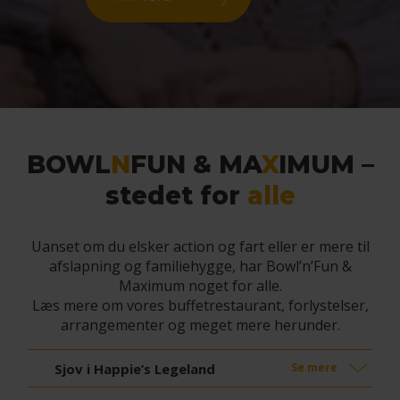
BOWL
N
FUN & MA
X
IMUM –
stedet for
alle
Uanset om du elsker action og fart eller er mere til
afslapning og familiehygge, har Bowl’n’Fun &
Maximum noget for alle.
Læs mere om vores buffetrestaurant, forlystelser,
arrangementer og meget mere herunder.
Sjov i Happie’s Legeland
Se mere