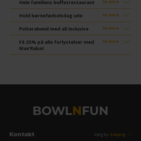
Hele familiens buffetrestaurant
Se mere
Hold børnefødselsdag ude
Se mere
Polterabend med all inclusive
Se mere
Få 25% på alle forlystelser med
Se mere
Max’Rabat
BOWL
N
FUN
Kontakt
Vælg by: