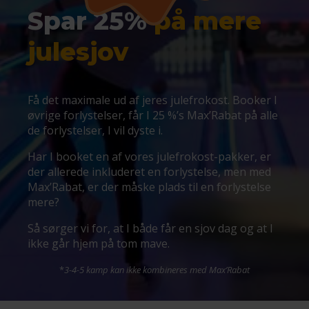
Spar 25%
på mere
julesjov
Få det maximale ud af jeres julefrokost. Booker I
øvrige forlystelser, får I 25 %’s Max’Rabat på alle
de forlystelser, I vil dyste i.
Har I booket en af vores julefrokost-pakker, er
der allerede inkluderet en forlystelse, men med
Max’Rabat, er der måske plads til en forlystelse
mere?
Så sørger vi for, at I både får en sjov dag og at I
ikke går hjem på tom mave.
*
3-4-5 kamp kan ikke kombineres med Max’Rabat