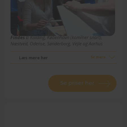
Battle Box
Findes i:
Kolding
, København (kommer snart)
,
Næstved, Odense, Sønderborg, Vejle og Aarhus
Læs mere her
Se mere
Se priser her