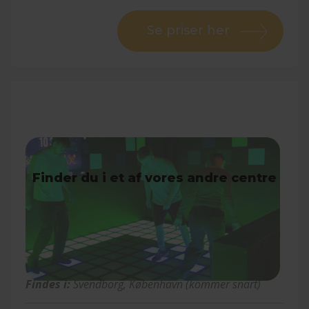
Se priser her
Pixel Games
Findes i:
Svendborg, København (kommer snart)