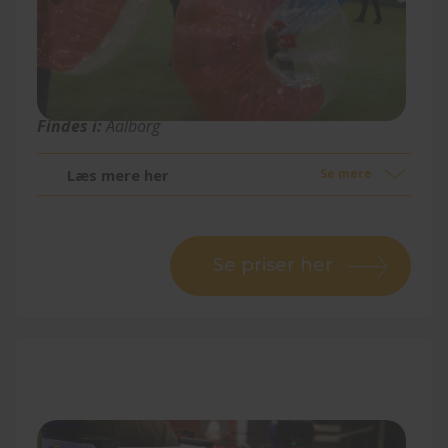
Wilt Actionpark
Findes i:
Aalborg
Læs mere her
Se mere
Se priser her