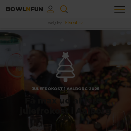
BOWL
N
FUN
Vælg by:
Thisted
JULEFROKOST i AALBORG 2025
Få max ud af jeres
julefrokost i Aalborg