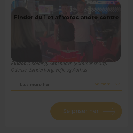
Fun Battle
Findes i:
Kolding
, København (kommer snart)
,
Odense, Sønderborg, Vejle og Aarhus
Læs mere her
Se mere
Se priser her