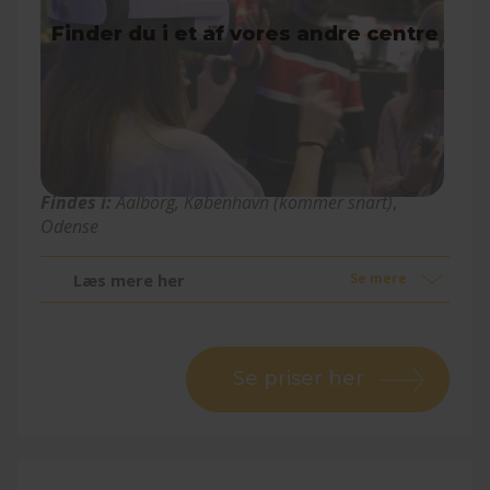
Virtual Reality
Findes i:
Aalborg, København (kommer snart)
,
Odense
Læs mere her
Se mere
Se priser her