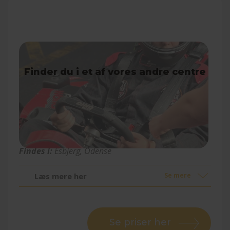
Gokart
Findes i:
Esbjerg, Odense
Læs mere her
Se mere
Se priser her