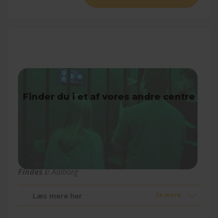
Cube Challenge
Findes i:
Aalborg
Læs mere her
Se mere