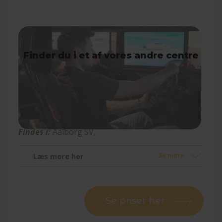
Raceroom
Findes i:
Aalborg SV,
Læs mere her
Se mere
Se priser her