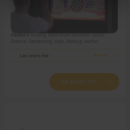
Dart
Findes i:
Kolding
, København (kommer snart)
,
Odense, Sønderborg, Vejle, Aalborg, Aarhus
Læs mere her
Se mere
Se priser her