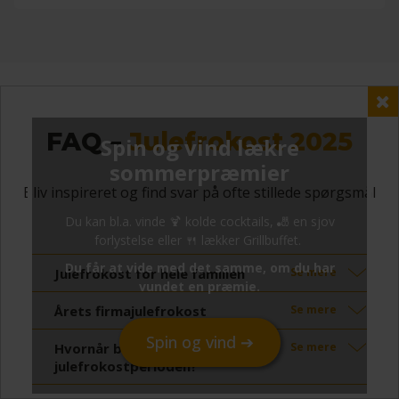
FAQ –
Julefrokost 2025
Bliv inspireret og find svar på ofte stillede spørgsmål
Julefrokost for hele familien
Se mere
Årets firmajulefrokost
Se mere
Hvornår begynder
Se mere
julefrokostperioden?