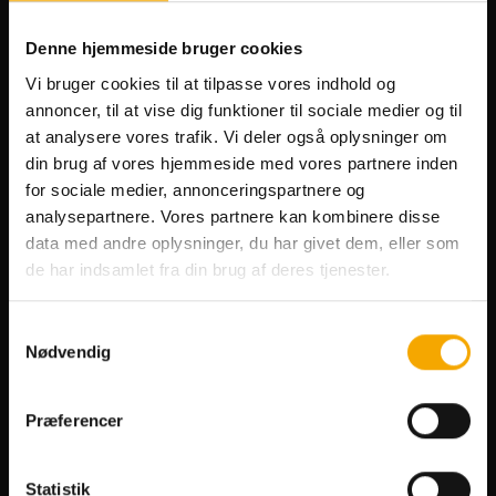
Telefon
97 91 17 77
bookthisted@bowlnfun.dk
Denne hjemmeside bruger cookies
Kirkegårdsvej 6, 7700 Thisted
Vi bruger cookies til at tilpasse vores indhold og
annoncer, til at vise dig funktioner til sociale medier og til
bowlnfunthisted
at analysere vores trafik. Vi deler også oplysninger om
din brug af vores hjemmeside med vores partnere inden
@bowlnfun.thisted
for sociale medier, annonceringspartnere og
@bowlnfun.thisted
analysepartnere. Vores partnere kan kombinere disse
LinkedIn
data med andre oplysninger, du har givet dem, eller som
de har indsamlet fra din brug af deres tjenester.
Se alle åbningstider
Samtykkevalg
Planlæg dit besøg
Nødvendig
Forlystelser
Præferencer
Spis Gratis
Studierabat
Statistik