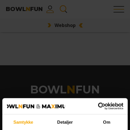
BOWL
N
FUN
Webshop
BOWL
N
FUN
Kontakt
Vælg by:
Samtykke
Detaljer
Om