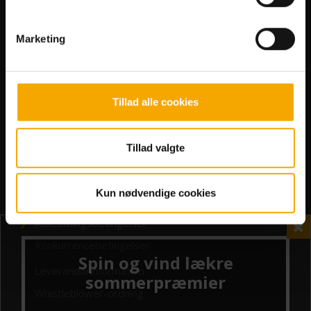
Handicapfaciliteter
Deals og gavebeviser
Marketing
Genkøbsrabat
Allergiliste
FAQ
Tillad alle cookies
Bowl'n'Fun
Tillad valgte
Job hos Bowl’n’Fun
Handelsbetingelser
Kun nødvendige cookies
Abonnementsbetingelser
Afbestillingsbetingelser
Konkurrencebetingelser
Leverandørinformation
Whistleblower-ordning