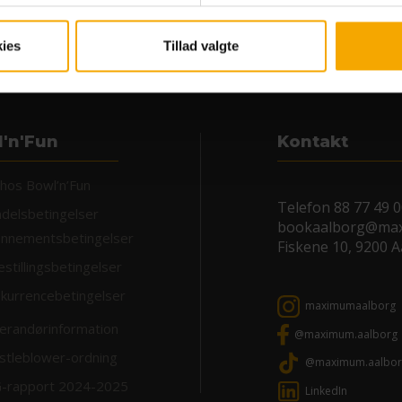
ies
Tillad valgte
MA
X
IMUM
'n'Fun
Kontakt
 hos Bowl’n’Fun
Telefon
88 77 49 
delsbetingelser
bookaalborg@ma
nnementsbetingelser
Fiskene 10, 9200 
estillingsbetingelser
kurrencebetingelser
maximumaalborg
erandørinformation
@maximum.aalborg
stleblower-ordning
@maximum.aalbor
-rapport 2024-2025
LinkedIn