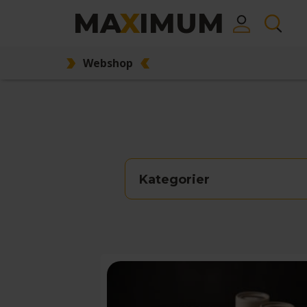
MA
X
IMUM
Webshop
Kategorier
Action
Børnevenlig
Eventyr
Familievenlig
Fest