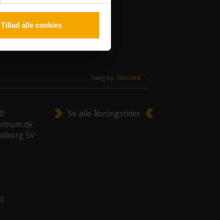
Tillad alle cookies
Vælg by:
00
Se alle åbningstider
ximum.dk
Aalborg SV
g