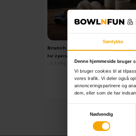
Fun Camp
Gåder
Gavekort
Hygge
Samtykke
Jul 2025
Brunch for 2
Mad
For 2 personer
Denne hjemmeside bruger c
Brunch
2 x Big Time Brunchbuffet
Vi bruger cookies til at tilpas
Middag
vores trafik. Vi deler også 
Need for speed
annonceringspartnere og anal
Læs mere
398,0
Samarbejde
dem, eller som de har indsaml
Taktik & Fysisk
Samtykkevalg
Tempofyldt
Nødvendig
Vælg selv
Virtuel