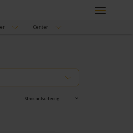
█
er
Center
Filter