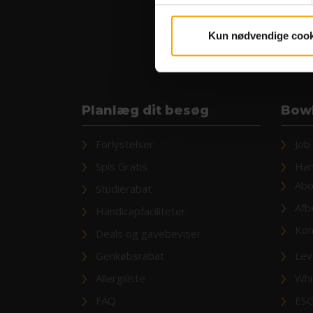
Kun nødvendige cook
Planlæg dit besøg
Bowl
Forlystelser
Job
Spis Gratis
Han
Abo
Studierabat
Afb
Handicapfaciliteter
Kon
Deals og gavebeviser
Genkøbsrabat
Lev
Allergiliste
Whi
FAQ
ESG