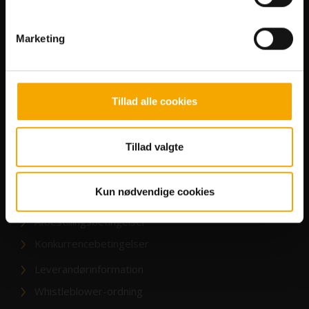
Handicapfaciliteter
Deals og gavebeviser
Marketing
Genkøbsrabat
Allergiliste
FAQ
Tillad alle cookies
Bowl'n'Fun
Tillad valgte
Job hos Bowl’n’Fun
Handelsbetingelser
Kun nødvendige cookies
Abonnementsbetingelser
Afbestillingsbetingelser
Konkurrencebetingelser
Leverandørinformation
Whistleblower-ordning