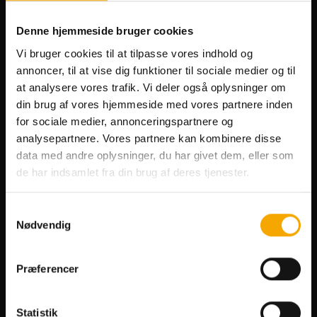
Telefon
97 91 17 77
bookthisted@bowlnfun.dk
Denne hjemmeside bruger cookies
Kirkegårdsvej 6, 7700 Thisted
Vi bruger cookies til at tilpasse vores indhold og
annoncer, til at vise dig funktioner til sociale medier og til
bowlnfunthisted
at analysere vores trafik. Vi deler også oplysninger om
din brug af vores hjemmeside med vores partnere inden
@bowlnfun.thisted
for sociale medier, annonceringspartnere og
@bowlnfun.thisted
analysepartnere. Vores partnere kan kombinere disse
LinkedIn
data med andre oplysninger, du har givet dem, eller som
de har indsamlet fra din brug af deres tjenester.
Se alle åbningstider
Samtykkevalg
Planlæg dit besøg
Nødvendig
Forlystelser
Præferencer
Spis Gratis
Studierabat
Statistik