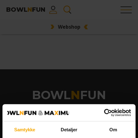
BOWL
N
FUN
Webshop
BOWL
N
FUN
Kontakt
Vælg by:
Samtykke
Detaljer
Om